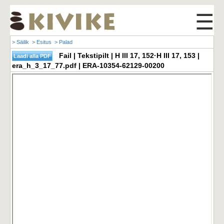
☰
> Säilik
> Esitus
> Palad
Fail | Tekstipilt | H III 17, 152·H III 17, 153 |
era_h_3_17_77.pdf | ERA-10354-62129-00200