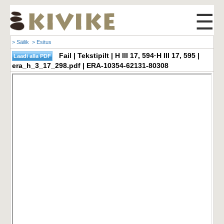
☰
> Säilik
> Esitus
Fail | Tekstipilt | H III 17, 594·H III 17, 595 |
era_h_3_17_298.pdf | ERA-10354-62131-80308