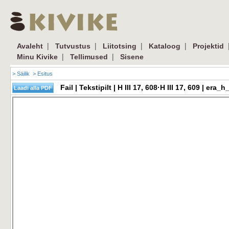
|
|
|
|
Avaleht
Tutvustus
Liitotsing
Kataloog
Projektid
|
|
Minu Kivike
Tellimused
Sisene
> Säilik
> Esitus
Fail | Tekstipilt | H III 17, 608·H III 17, 609 | e