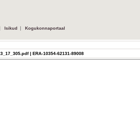
|
|
Isikud
Kogukonnaportaal
ra_h_3_17_305.pdf | ERA-10354-62131-89008