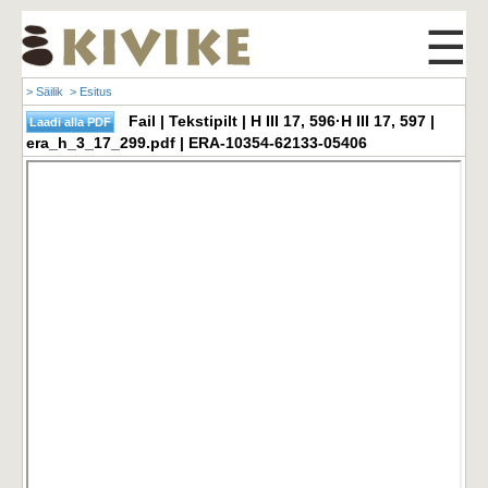
☰
> Säilik
> Esitus
Fail | Tekstipilt | H III 17, 596·H III 17, 597 |
era_h_3_17_299.pdf | ERA-10354-62133-05406