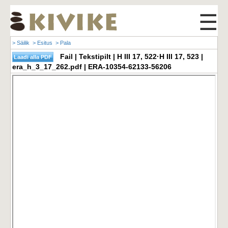
☰
> Säilik
> Esitus
> Pala
Fail | Tekstipilt | H III 17, 522·H III 17, 523 |
era_h_3_17_262.pdf | ERA-10354-62133-56206