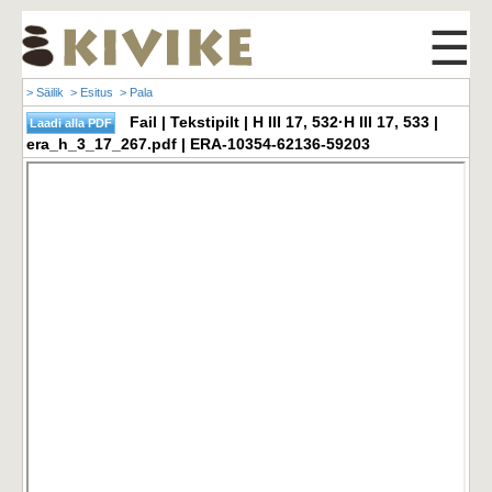
☰
> Säilik
> Esitus
> Pala
Fail | Tekstipilt | H III 17, 532·H III 17, 533 |
era_h_3_17_267.pdf | ERA-10354-62136-59203