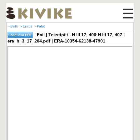
☰
> Säilik
> Esitus
> Palad
Fail | Tekstipilt | H III 17, 406·H III 17, 407 |
era_h_3_17_204.pdf | ERA-10354-62138-47901