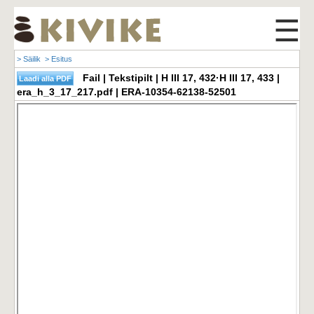
☰
> Säilik
> Esitus
Fail | Tekstipilt | H III 17, 432·H III 17, 433 |
era_h_3_17_217.pdf | ERA-10354-62138-52501