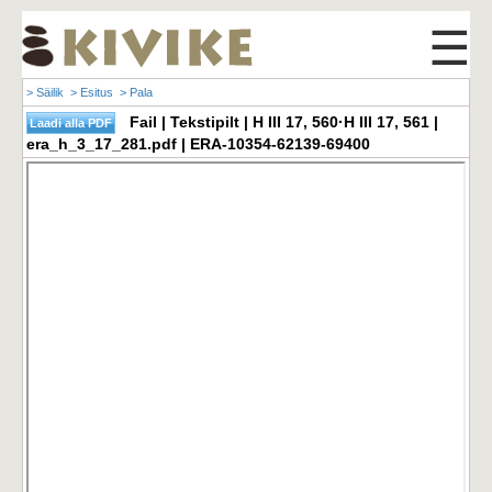
☰
> Säilik
> Esitus
> Pala
Fail | Tekstipilt | H III 17, 560·H III 17, 561 |
era_h_3_17_281.pdf | ERA-10354-62139-69400