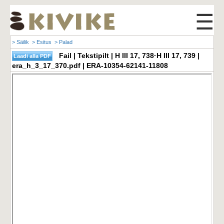
☰
> Säilik
> Esitus
> Palad
Fail | Tekstipilt | H III 17, 738·H III 17, 739 |
era_h_3_17_370.pdf | ERA-10354-62141-11808