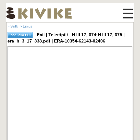
☰
> Säilik
> Esitus
Fail | Tekstipilt | H III 17, 674·H III 17, 675 |
era_h_3_17_338.pdf | ERA-10354-62143-02406