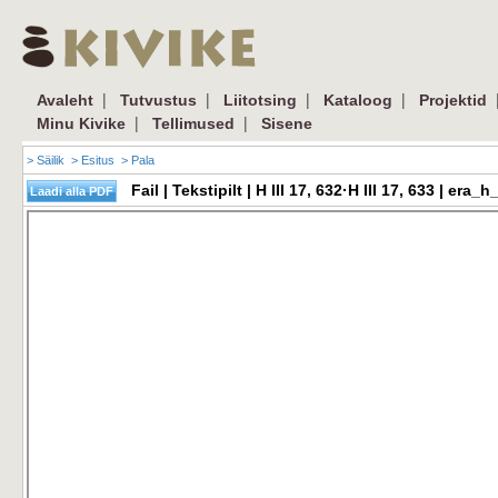
|
|
|
|
Avaleht
Tutvustus
Liitotsing
Kataloog
Projektid
|
|
Minu Kivike
Tellimused
Sisene
> Säilik
> Esitus
> Pala
Fail | Tekstipilt | H III 17, 632·H III 17, 633 | e