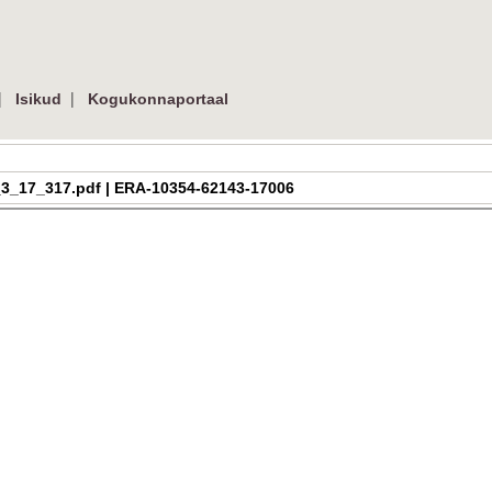
|
|
Isikud
Kogukonnaportaal
ra_h_3_17_317.pdf | ERA-10354-62143-17006