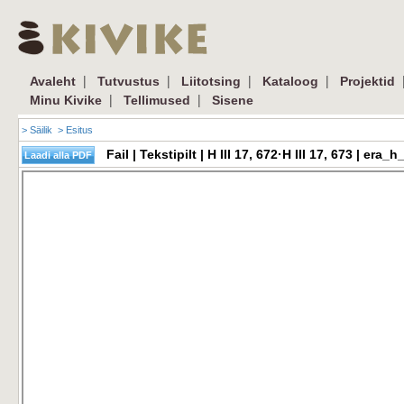
|
|
|
|
Avaleht
Tutvustus
Liitotsing
Kataloog
Projektid
|
|
Minu Kivike
Tellimused
Sisene
> Säilik
> Esitus
Fail | Tekstipilt | H III 17, 672·H III 17, 673 | e