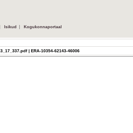
|
|
Isikud
Kogukonnaportaal
ra_h_3_17_337.pdf | ERA-10354-62143-46006