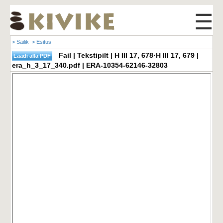
☰
> Säilik
> Esitus
Fail | Tekstipilt | H III 17, 678·H III 17, 679 |
era_h_3_17_340.pdf | ERA-10354-62146-32803