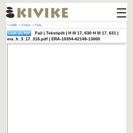
☰
> Säilik
> Esitus
> Pala
Fail | Tekstipilt | H III 17, 630·H III 17, 631 |
era_h_3_17_316.pdf | ERA-10354-62149-13000