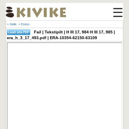
☰
> Säilik
> Esitus
Fail | Tekstipilt | H III 17, 984·H III 17, 985 |
era_h_3_17_493.pdf | ERA-10354-62150-63109