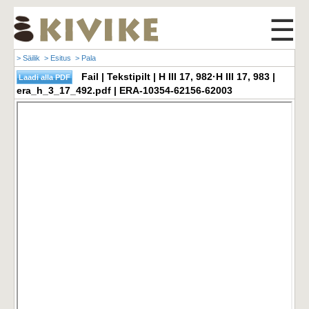
☰
> Säilik
> Esitus
> Pala
Fail | Tekstipilt | H III 17, 982·H III 17, 983 |
era_h_3_17_492.pdf | ERA-10354-62156-62003