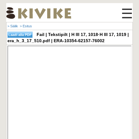
☰
> Säilik
> Esitus
Fail | Tekstipilt | H III 17, 1018·H III 17, 1019 |
era_h_3_17_510.pdf | ERA-10354-62157-76002