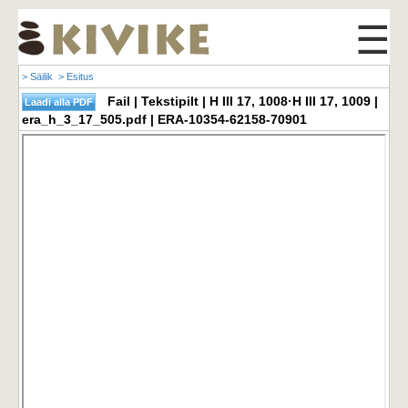
☰
> Säilik
> Esitus
Fail | Tekstipilt | H III 17, 1008·H III 17, 1009 |
era_h_3_17_505.pdf | ERA-10354-62158-70901