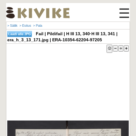
☰
> Säilik
> Esitus
> Pala
Fail | Pildifail | H III 13, 340·H III 13, 341 |
era_h_3_13_171.jpg | ERA-10354-62204-97205