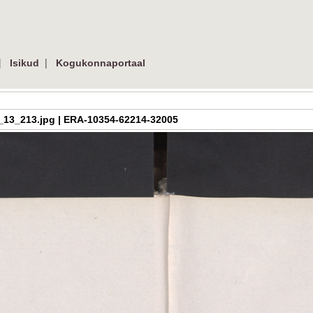
|
|
Isikud
Kogukonnaportaal
a_h_3_13_213.jpg | ERA-10354-62214-32005