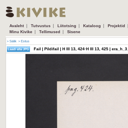
|
|
|
|
Avaleht
Tutvustus
Liitotsing
Kataloog
Projektid
|
|
Minu Kivike
Tellimused
Sisene
> Säilik
> Esitus
Fail | Pildifail | H III 13, 424·H III 13, 425 | er