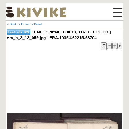
☰
> Säilik
> Esitus
> Palad
Fail | Pildifail | H III 13, 116·H III 13, 117 |
era_h_3_13_059.jpg | ERA-10354-62215-58704