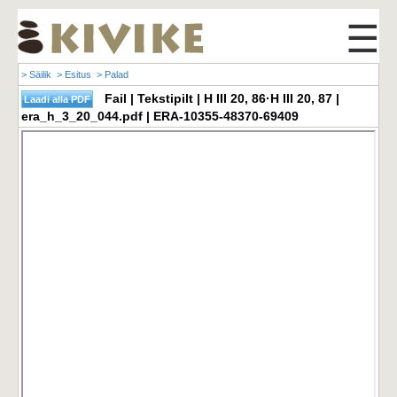
☰
> Säilik
> Esitus
> Palad
Fail | Tekstipilt | H III 20, 86·H III 20, 87 |
era_h_3_20_044.pdf | ERA-10355-48370-69409