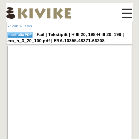
☰
> Säilik
> Esitus
Fail | Tekstipilt | H III 20, 198·H III 20, 199 |
era_h_3_20_100.pdf | ERA-10355-48371-66208