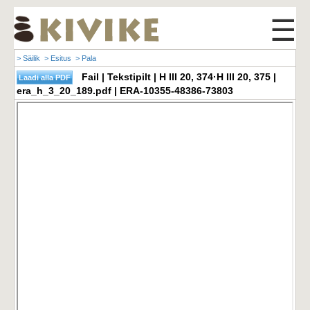
☰
> Säilik
> Esitus
> Pala
Fail | Tekstipilt | H III 20, 374·H III 20, 375 |
era_h_3_20_189.pdf | ERA-10355-48386-73803