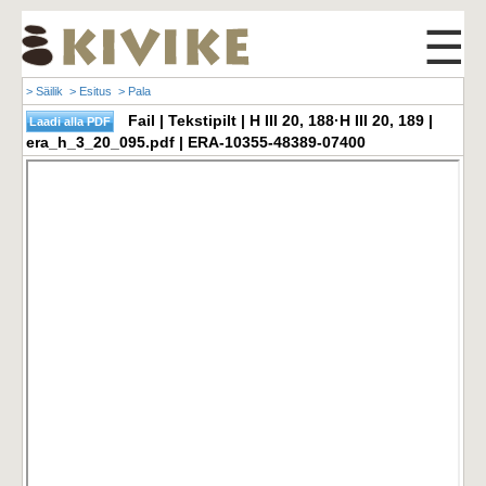
☰
> Säilik
> Esitus
> Pala
Fail | Tekstipilt | H III 20, 188·H III 20, 189 |
era_h_3_20_095.pdf | ERA-10355-48389-07400