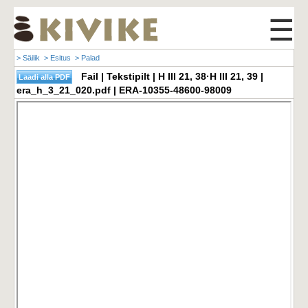
☰
> Säilik
> Esitus
> Palad
Fail | Tekstipilt | H III 21, 38·H III 21, 39 |
era_h_3_21_020.pdf | ERA-10355-48600-98009