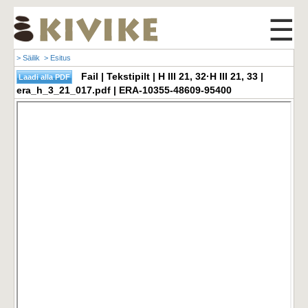
☰
> Säilik
> Esitus
Fail | Tekstipilt | H III 21, 32·H III 21, 33 |
era_h_3_21_017.pdf | ERA-10355-48609-95400