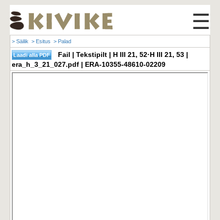
☰
> Säilik
> Esitus
> Palad
Fail | Tekstipilt | H III 21, 52·H III 21, 53 |
era_h_3_21_027.pdf | ERA-10355-48610-02209