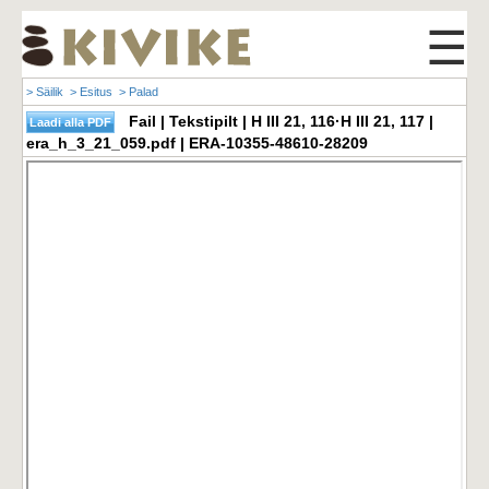
☰
> Säilik
> Esitus
> Palad
Fail | Tekstipilt | H III 21, 116·H III 21, 117 |
era_h_3_21_059.pdf | ERA-10355-48610-28209