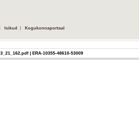
|
|
Isikud
Kogukonnaportaal
ra_h_3_21_162.pdf | ERA-10355-48610-53009