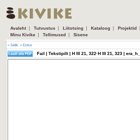
|
|
|
|
Avaleht
Tutvustus
Liitotsing
Kataloog
Projektid
|
|
Minu Kivike
Tellimused
Sisene
> Säilik
> Esitus
Fail | Tekstipilt | H III 21, 322·H III 21, 323 | e