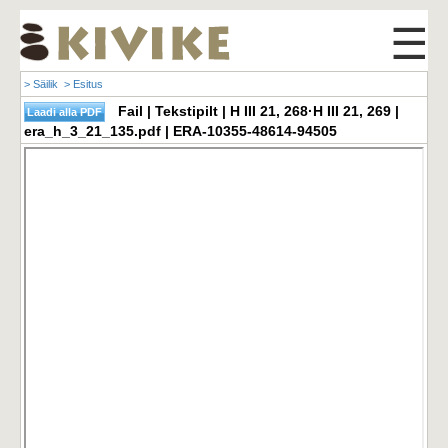
☰
> Säilik
> Esitus
Fail | Tekstipilt | H III 21, 268·H III 21, 269 |
era_h_3_21_135.pdf | ERA-10355-48614-94505