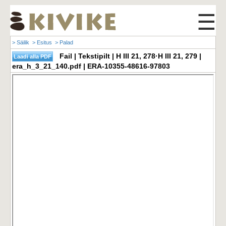
☰
> Säilik
> Esitus
> Palad
Fail | Tekstipilt | H III 21, 278·H III 21, 279 |
era_h_3_21_140.pdf | ERA-10355-48616-97803