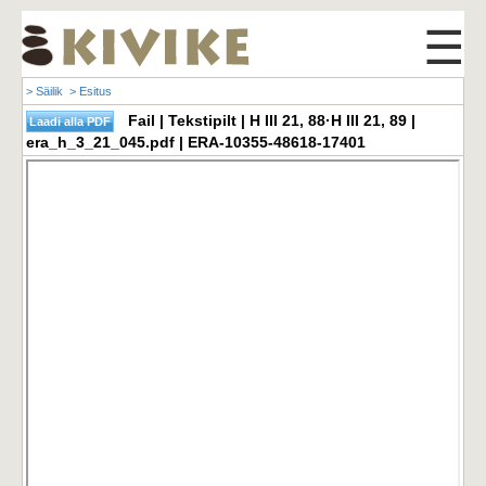
☰
> Säilik
> Esitus
Fail | Tekstipilt | H III 21, 88·H III 21, 89 |
era_h_3_21_045.pdf | ERA-10355-48618-17401