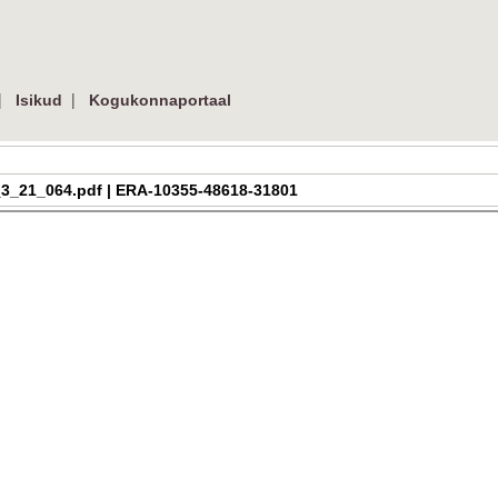
|
|
Isikud
Kogukonnaportaal
ra_h_3_21_064.pdf | ERA-10355-48618-31801