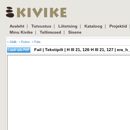
|
|
|
|
Avaleht
Tutvustus
Liitotsing
Kataloog
Projektid
|
|
Minu Kivike
Tellimused
Sisene
> Säilik
> Esitus
> Pala
Fail | Tekstipilt | H III 21, 126·H III 21, 127 | e