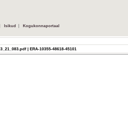
|
|
Isikud
Kogukonnaportaal
ra_h_3_21_083.pdf | ERA-10355-48618-45101