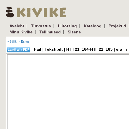
|
|
|
|
Avaleht
Tutvustus
Liitotsing
Kataloog
Projektid
|
|
Minu Kivike
Tellimused
Sisene
> Säilik
> Esitus
Fail | Tekstipilt | H III 21, 164·H III 21, 165 | e