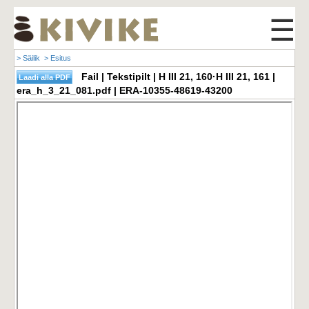
☰
> Säilik
> Esitus
Fail | Tekstipilt | H III 21, 160·H III 21, 161 |
era_h_3_21_081.pdf | ERA-10355-48619-43200