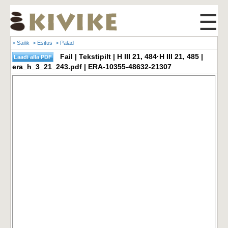
☰
> Säilik
> Esitus
> Palad
Fail | Tekstipilt | H III 21, 484·H III 21, 485 |
era_h_3_21_243.pdf | ERA-10355-48632-21307