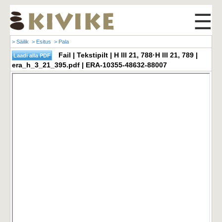
☰
> Säilik
> Esitus
> Pala
Fail | Tekstipilt | H III 21, 788·H III 21, 789 |
era_h_3_21_395.pdf | ERA-10355-48632-88007