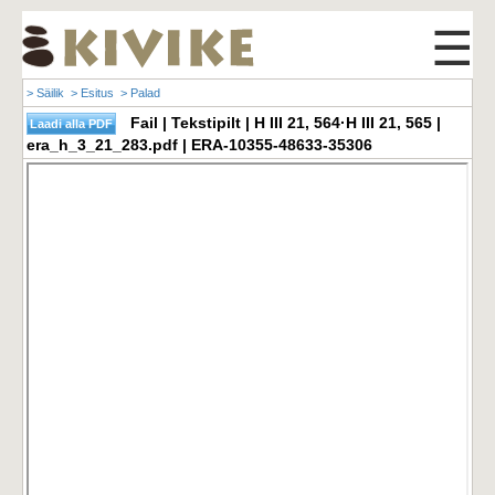
☰
> Säilik
> Esitus
> Palad
Fail | Tekstipilt | H III 21, 564·H III 21, 565 |
era_h_3_21_283.pdf | ERA-10355-48633-35306