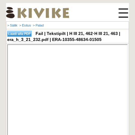
☰
> Säilik
> Esitus
> Palad
Fail | Tekstipilt | H III 21, 462·H III 21, 463 |
era_h_3_21_232.pdf | ERA-10355-48634-01505