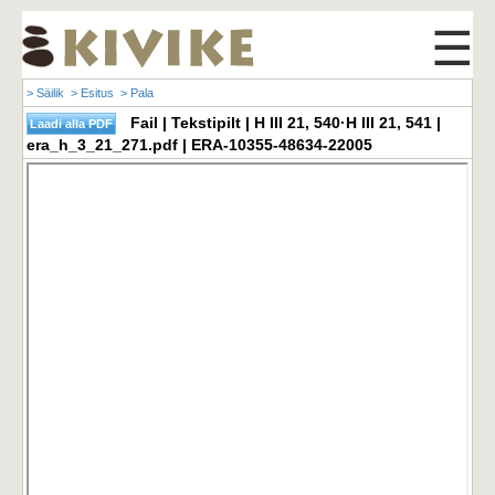
☰
> Säilik
> Esitus
> Pala
Fail | Tekstipilt | H III 21, 540·H III 21, 541 |
era_h_3_21_271.pdf | ERA-10355-48634-22005