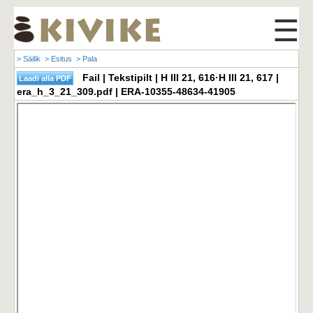
☰
> Säilik
> Esitus
> Pala
Fail | Tekstipilt | H III 21, 616·H III 21, 617 |
era_h_3_21_309.pdf | ERA-10355-48634-41905