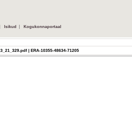
|
|
Isikud
Kogukonnaportaal
ra_h_3_21_329.pdf | ERA-10355-48634-71205