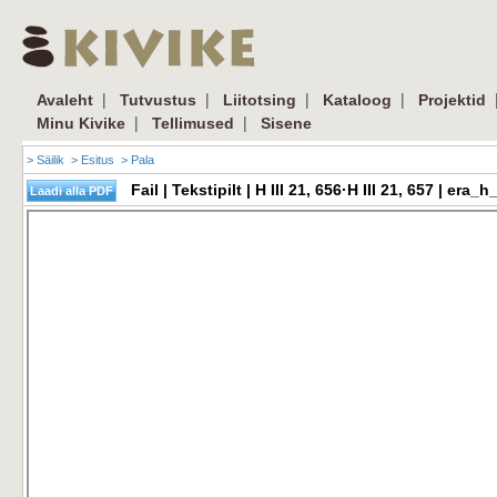
|
|
|
|
Avaleht
Tutvustus
Liitotsing
Kataloog
Projektid
|
|
Minu Kivike
Tellimused
Sisene
> Säilik
> Esitus
> Pala
Fail | Tekstipilt | H III 21, 656·H III 21, 657 | e