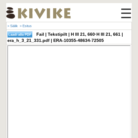
☰
> Säilik
> Esitus
Fail | Tekstipilt | H III 21, 660·H III 21, 661 |
era_h_3_21_331.pdf | ERA-10355-48634-72505