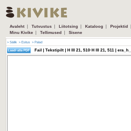
|
|
|
|
Avaleht
Tutvustus
Liitotsing
Kataloog
Projektid
|
|
Minu Kivike
Tellimused
Sisene
> Säilik
> Esitus
> Palad
Fail | Tekstipilt | H III 21, 510·H III 21, 511 | e