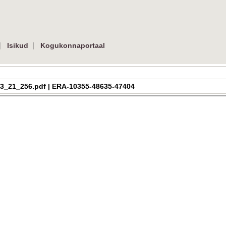
|
|
Isikud
Kogukonnaportaal
ra_h_3_21_256.pdf | ERA-10355-48635-47404