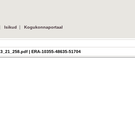
|
|
Isikud
Kogukonnaportaal
ra_h_3_21_258.pdf | ERA-10355-48635-51704