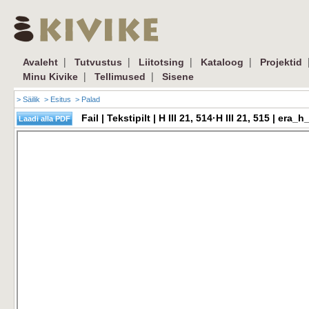
|
|
|
|
Avaleht
Tutvustus
Liitotsing
Kataloog
Projektid
|
|
Minu Kivike
Tellimused
Sisene
> Säilik
> Esitus
> Palad
Fail | Tekstipilt | H III 21, 514·H III 21, 515 | e