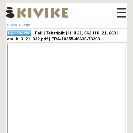
☰
> Säilik
> Esitus
Fail | Tekstipilt | H III 21, 662·H III 21, 663 |
era_h_3_21_332.pdf | ERA-10355-48636-73203