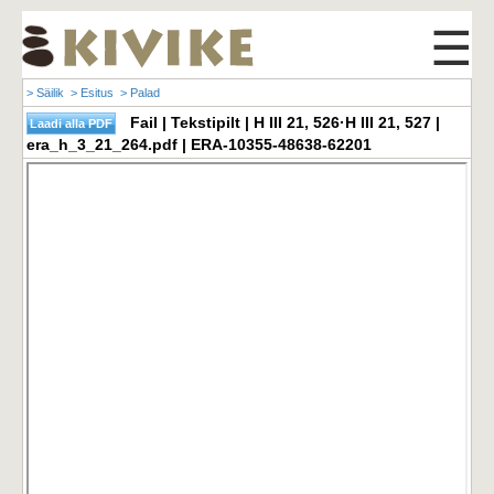
☰
> Säilik
> Esitus
> Palad
Fail | Tekstipilt | H III 21, 526·H III 21, 527 |
era_h_3_21_264.pdf | ERA-10355-48638-62201