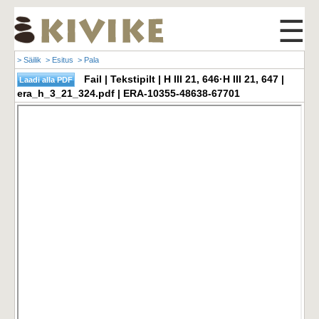
☰
> Säilik
> Esitus
> Pala
Fail | Tekstipilt | H III 21, 646·H III 21, 647 |
era_h_3_21_324.pdf | ERA-10355-48638-67701